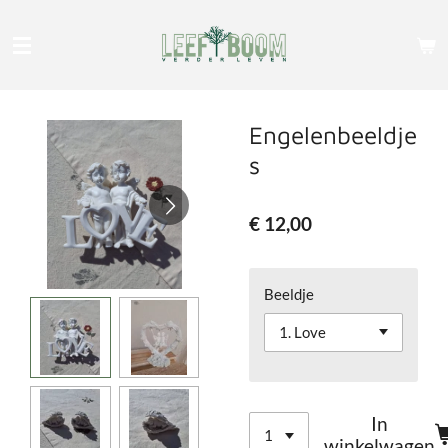
Ga
direct
naar
de
hoofdinhoud
Engelenbeeldje
s
€ 12,00
Beeldje
In
winkelwagen